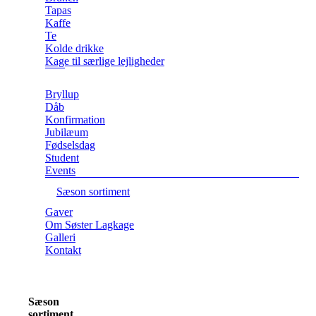
Tapas
Kaffe
Te
Kolde drikke
Kage til særlige lejligheder
Bryllup
Dåb
Konfirmation
Jubilæum
Fødselsdag
Student
Events
Sæson sortiment
Gaver
Om Søster Lagkage
Galleri
Kontakt
Sæson
sortiment